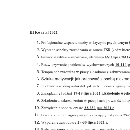
III Kwartał 2021
Profesjonalne wsparcie osoby w kryzysie psychicznym
Wybrane aspekty zarządzania w nurcie TSR (kadra kie
Przemoc w rodzinie – rozpoznanie, interwencja
10-11 lipca 2021
10-11 li
Rozwiązywanie problemów wychowawczych
Terapia behawioralna w pracy z osobami z zaburzenia
Sztuka motywacji: jak pracować z osobą niez
Jak budować swój autorytet, jak radzić sobie z agres
7-18 lipca 2021 r.(szkolenie wee
Zarządzanie ludźmi 1
Szkolenia z zakresu zmian w przepisach prawa: świadc
22-23 lipca 2021 r
Zarządzanie sobą w czasie
29-3
Praca z klientem agresywnym, skracającym dystans
29-30 lipca 2021 r.
Wypalenie zawodowe
Rola asystenta rodziny w procesie wsparcia rodzin