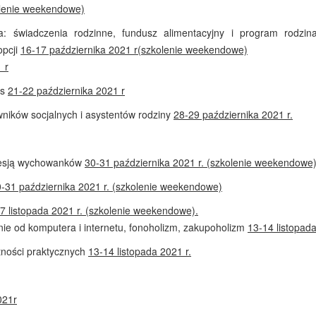
lenie weekendowe)
: świadczenia rodzinne, fundusz alimentacyjny i program rodz
opcji
16-17 października 2021 r
(szkolenie weekendowe)
 r
ns
21-22 października 2021
r
wników socjalnych i asystentów rodziny
28-29 października 2021 r.
gresją wychowanków
30-31 października 2021 r. (szkolenie weekendowe
-31 października 2021 r. (szkolenie weekendowe)
-7 listopada 2021 r. (szkolenie weekendowe).
nie od komputera i internetu, fonoholizm, zakupoholizm
13-14 listopad
ętności praktycznych
13-14 listopada 2021 r.
021r