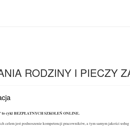
NIA RODZINY I PIECZY 
acja
pczej” to cykl BEZPŁATNYCH SZKOLEŃ ONLINE.
ich celem jest podnoszenie kompetencji pracowników, a tym samym jakości usług w