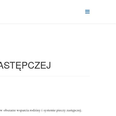
ZASTĘPCZEJ
 obszarze wsparcia rodziny i systemie pieczy zastępczej.