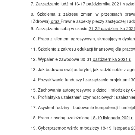
7.
Zarządzanie ludźmi
16-17 października 2021 r
(szko
8. Szkolenia z zakresu zmian w przepisach prawa
i Zdrowia)
oraz
Prawne aspekty pieczy zastępczej i ad
9. Zarządzanie sobą w czasie
21-22 października 2021
10. Praca z klientem agresywnym, skracającym dysta
11. Szkolenie z zakresu edukacji finansowej dla praco
12.
Wypalenie zawodowe 30-31
października
2021 r
.
13.
Jak budować swój autorytet, jak radzić sobie z a
14.
Pozyskiwanie funduszy i zarządzanie projektami
30
15.
Zachowania autoagresywne u dzieci i młodzieży
6
16. Profilaktyka uzależnień czynnościowych: uzależnie
17.
Asystent rodziny - budowanie kompetencji i umiej
18.
Praca z osobą uzależnioną
18-19 listopada 2021r.
19.
Cyberprzemoc wśród młodzieży
18-19 listopada 2