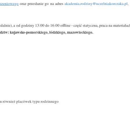
oszeniowego
oraz przesłanie go na adres
akademia.rodziny@uczelniakorczaka.pl
,
dalnie), a od godziny 13:00 do 16:00 offline - część statyczna, praca na materiała
ództw: kujawsko-pomorskiego, łódzkiego, mazowieckiego.
m również placówek typu rodzinnego