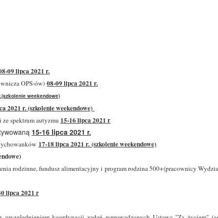
08-09 lipca 2021 r.
08-09 lipca 2021 r.
rownicza OPS-ów)
 r.(szkolenie weekendowe)
pca 2021 r. (szkolenie weekendowe)
15-16 lipca 2021 r
mi ze spektrum autyzmu
motywowaną
15-16 lipca 2021 r.
17-18 lipca 2021 r. (szkolenie weekendowe)
ją wychowanków
kendowe)
zenia rodzinne, fundusz alimentacyjny i program rodzina 500+(pracownicy Wydz
0 lipca 2021 r
y z uwzględnieniem koordynacji zadań wprowadzonych Ustawą "Za życiem" (a