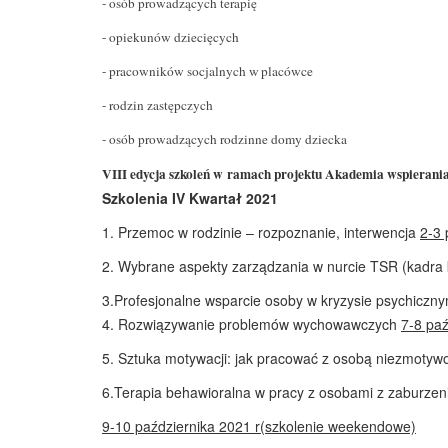
- osób prowadzących terapię
- opiekunów dziecięcych
- pracowników socjalnych w placówce
- rodzin zastępczych
- osób prowadzących rodzinne domy dziecka
VIII edycja szkoleń w ramach projektu Akademia wspierania 
Szkolenia IV Kwartał 2021
1.
Przemoc w rodzinie – rozpoznanie, interwencja
2-3 
2. Wybrane aspekty zarządzania w nurcie TSR (kadra
3.
Profesjonalne wsparcie osoby w kryzysie psychiczn
4. Rozwiązywanie problemów wychowawczych
7-8 paź
5. Sztuka motywacji: jak pracować z osobą niezmoty
6.
Terapia behawioralna w pracy z osobami z zaburze
9-10 października 2021 r
(szkolenie weekendowe)