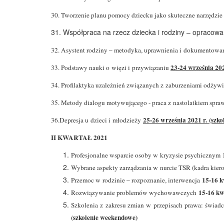
30. Tworzenie planu pomocy dziecku jako skuteczne narzędzie
31. Współpraca na rzecz dziecka i rodziny – opracowa
32. Asystent rodziny – metodyka, uprawnienia i dokumentowan
23-24 września 202
33. Podstawy nauki o więzi i przywiązaniu
34. Profilaktyka uzależnień związanych z zaburzeniami odżywiani
35. Metody dialogu motywującego - praca z nastolatkiem sp
25-26 września 2021 r. (szk
36.Depresja u dzieci i młodzieży
II KWARTAŁ 2021
Profesjonalne wsparcie osoby w kryzysie psychicznym
Wybrane aspekty zarządzania w nurcie TSR (kadra kie
15-16 k
Przemoc w rodzinie – rozpoznanie, interwencja
15-16 kw
Rozwiązywanie problemów wychowawczych
Szkolenia z zakresu zmian w przepisach prawa: świad
(szkolenie weekendowe)