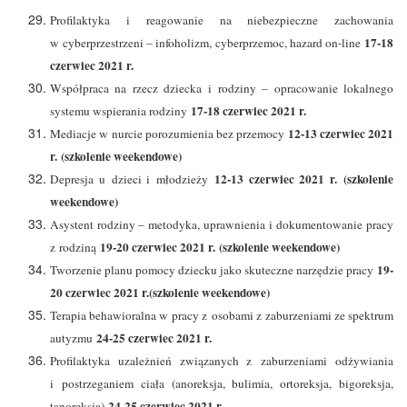
Profilaktyka i reagowanie na niebezpieczne zachowania
17-18
w cyberprzestrzeni – infoholizm, cyberprzemoc, hazard on-line
czerwiec 2021 r.
Współpraca na rzecz dziecka i rodziny – opracowanie lokalnego
17-18 czerwiec 2021 r.
systemu wspierania rodziny
12-13 czerwiec 2021
Mediacje w nurcie porozumienia bez przemocy
r. (szkolenie weekendowe)
12-13 czerwiec 2021 r. (szkolenie
Depresja u dzieci i młodzieży
weekendowe)
Asystent rodziny – metodyka, uprawnienia i dokumentowanie pracy
19-20 czerwiec 2021 r. (szkolenie weekendowe)
z rodziną
19-
Tworzenie planu pomocy dziecku jako skuteczne narzędzie pracy
20 czerwiec 2021 r.(szkolenie weekendowe)
Terapia behawioralna w pracy z osobami z zaburzeniami ze spektrum
24-25 czerwiec 2021 r.
autyzmu
Profilaktyka uzależnień związanych z zaburzeniami odżywiania
i postrzeganiem ciała (anoreksja, bulimia, ortoreksja, bigoreksja,
24-25 czerwiec 2021 r.
tanoreksja)