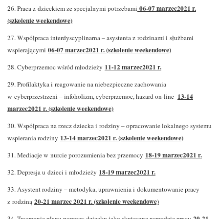
06-07 marzec2021 r.
26. Praca z dzieckiem ze specjalnymi potrzebami
(szkolenie weekendowe)
27. Współpraca interdyscyplinarna – asystenta z rodzinami i służbami
06-07 marzec2021 r. (szkolenie weekendowe)
wspierającymi
11-12 marzec2021 r.
28. Cyberprzemoc wśród młodzieży
29. Profilaktyka i reagowanie na niebezpieczne zachowania
13-14
w cyberprzestrzeni – infoholizm, cyberprzemoc, hazard on-line
marzec2021 r. (szkolenie weekendowe)
30. Współpraca na rzecz dziecka i rodziny – opracowanie lokalnego systemu
13-14 marzec2021 r. (szkolenie weekendowe)
wspierania rodziny
18-19 marzec2021 r.
31. Mediacje w nurcie porozumienia bez przemocy
18-19 marzec2021 r.
32. Depresja u dzieci i młodzieży
33. Asystent rodziny – metodyka, uprawnienia i dokumentowanie pracy
20-21 marzec 2021 r. (szkolenie weekendowe)
z rodziną
20-21
34. Tworzenie planu pomocy dziecku jako skuteczne narzędzie pracy