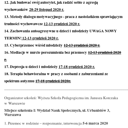
12. Jak budować swój autorytet, jak radzić sobie z agresją
wychowanków
28-29 listopad 2020 r.
13. Metody dialogu motywacyjnego - praca z nastolatkiem sprawiającym
trudności wychowawcze
12-13 grudzień 2020 r.
14. Zachowania autoagresywne u dzieci i młodzieży UWAGA NOWY
TERMIN!
12-13 grudzień 2020 r.
15. Cyberprzemoc wśród młodzieży
12-13 grudzień 2020 r.
16. Mediacje w nurcie porozumienia bez przemocy
12-13 grudzień 2020
r.
17. Depresja u dzieci i młodzieży
17-18 grudzień 2020 r.
18. Terapia behawioralna w pracy z osobami z zaburzeniami ze
spektrum autyzmu
17-18 grudzień 2020r.
_____________________________________________________________
Organizator szkoleń: Wyższa Szkoła Pedagogiczna im. Janusza Korczaka
w Warszawie
Miejsce szkolenia I: Wydział Nauk Społecznych, ul. Urbanistów 3,
Warszawa
5-6 marca 2020
1. Przemoc w rodzinie – rozpoznanie, interwencja