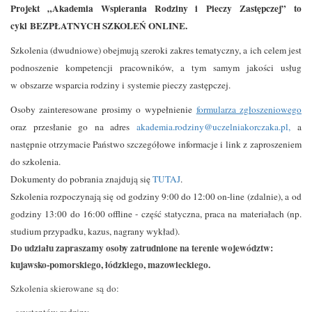
Projekt „Akademia Wspierania Rodziny i Pieczy Zastępczej” to
cykl BEZPŁATNYCH SZKOLEŃ ONLINE.
Szkolenia (dwudniowe) obejmują szeroki zakres tematyczny, a ich celem jest
podnoszenie kompetencji pracowników, a tym samym jakości usług
w obszarze wsparcia rodziny i systemie pieczy zastępczej.
Osoby zainteresowane prosimy o wypełnienie
formularza zgłoszeniowego
oraz przesłanie go na adres
akademia.rodziny@uczelniakorczaka.pl
,
a
następnie otrzymacie Państwo szczegółowe informacje i link z zaproszeniem
do szkolenia.
Dokumenty do pobrania znajdują się
TUTAJ
.
Szkolenia rozpoczynają się od godziny 9:00 do 12:00 on-line (zdalnie), a od
godziny 13:00 do 16:00 offline - część statyczna, praca na materiałach (np.
studium przypadku, kazus, nagrany wykład).
Do udziału zapraszamy oso
by zatrudnione na terenie województw:
kujawsko-pomorskiego, łódzkiego, mazowieckiego.
Szkolenia skierowane są do: