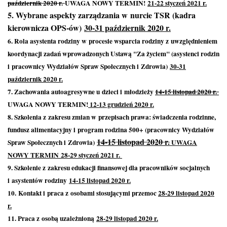
październik 2020 r.
UWAGA NOWY TERMIN!
21-22 styczeń 2021 r.
5. Wybrane aspekty zarządzania w nurcie TSR (kadra
kierownicza OPS-ów)
30-31 paźd
ziernik 2020 r.
6. Rola asystenta rodziny w procesie wsparcia rodziny z uwzględnieniem
koordynacji zadań wprowadzonych Ustawą "Za życiem" (asystenci rodzin
i pracownicy Wydziałów Spraw Społecznych i Zdrowia)
30-31
październik 2020 r.
7. Zachowania autoagresywne u dzieci i młodzieży
14-15 listopad 2020 r.
UWAGA NOWY TERMIN!
12-13 grudzień 2020 r.
8. Szkolenia z zakresu zmian w przepisach prawa: świadczenia rodzinne,
fundusz alimentacyjny i program rodzina 500+ (pracownicy Wydziałów
14-15 listopad 2020 r.
Spraw Społecznych i Zdrowia)
UWAGA
NOWY TERMIN 28-29 styczeń 2021 r.
9. Szkolenie z zakresu edukacji finansowej dla pracowników socjalnych
i asystentów rodziny
14-15 listopad 2020 r.
10.
Kontakt i praca z osobami stosującymi przemoc
28-29 listopad 2020
r.
11. Praca z osobą uzależnioną
28-29 listopad 2020 r.