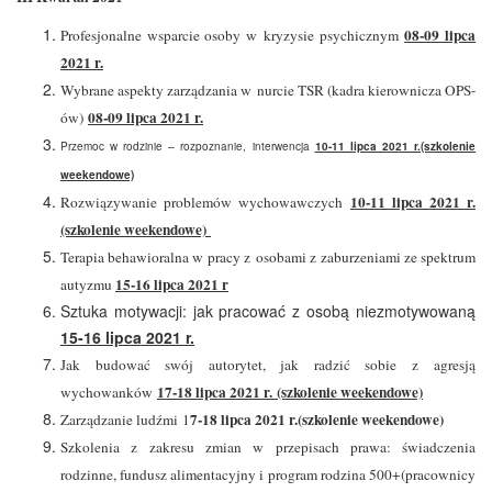
08-09 lipca
Profesjonalne wsparcie osoby w kryzysie psychicznym
2021 r.
Wybrane aspekty zarządzania w nurcie TSR (kadra kierownicza OPS-
08-09 lipca 2021 r.
ów)
Przemoc w rodzinie – rozpoznanie, interwencja
10-11 lipca 2021 r.(szkolenie
weekendowe)
10-11 lipca 2021 r.
Rozwiązywanie problemów wychowawczych
(szkolenie weekendowe)
Terapia behawioralna w pracy z osobami z zaburzeniami ze spektrum
15-16 lipca 2021 r
autyzmu
Sztuka motywacji: jak pracować z osobą niezmotywowaną
15-16 lipca 2021 r.
Jak budować swój autorytet, jak radzić sobie z agresją
17-18 lipca 2021 r. (szkolenie weekendowe)
wychowanków
7-18 lipca 2021 r.(szkolenie weekendowe)
Zarządzanie ludźmi 1
Szkolenia z zakresu zmian w przepisach prawa: świadczenia
rodzinne, fundusz alimentacyjny i program rodzina 500+(pracownicy