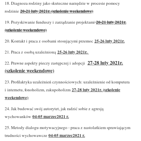
18. Diagnoza rodziny jako skuteczne narzędzie w procesie pomocy
20-21 luty 2021r. (szkolenie weekendowe)
rodzinie
20-21 luty 2021r.
19. Pozyskiwanie funduszy i zarządzanie projektami
(szkolenie weekendowe)
25-26 luty 2021r.
20. Kontakt i praca z osobami stosującymi przemoc
25-26 luty 2021r.
21. Praca z osobą uzależnioną
27-28 luty 2021r.
22. Prawne aspekty pieczy zastępczej i adopcji
(szkolenie weekendowe)
23. Profilaktyka uzależnień czynnościowych: uzależnienie od komputera
27-28 luty 2021r. (szkolenie
i internetu, fonoholizm, zakupoholizm
weekendowe)
24. Jak budować swój autorytet, jak radzić sobie z agresją
04-05 marzec2021 r.
wychowanków
25. Metody dialogu motywacyjnego - praca z nastolatkiem sprawiającym
04-05 marzec2021 r.
trudności wychowawcze