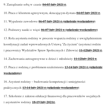
04-05 luty 2021 r.
9. Zarządzanie sobą w czasie
04-05 luty 2021 r.
10. Praca z klientem agresywnym, skracającym dystans
06-07 luty 2021 r. (
szkolenie weekendowe)
11. Wypalenie zawodowe
06-07 luty 2021 r. (szkolenie weekendowe)
12. Podstawy nauki o więzi
13. Rola asystenta rodziny w procesie wsparcia rodziny z uwzględnieniem
koordynacji zadań wprowadzonych Ustawą "Za życiem" (asystenci rodzin
11-12luty 2021 r.
i pracownicy Wydziałów Spraw Społecznych i Zdrowia)
11-12luty 2021 r.
14. Zachowania autoagresywne u dzieci i młodzieży
13-14 luty 2021 r. (szkolenie
15. Praca z rodziną z problemem uzależnienia
weekendowe)
16. Asystent rodziny – budowanie kompetencji i umiejętności
13-14 luty 2021 r. (szkolenie weekendowe)
praktycznych
17. Szkolenie z zakresu edukacji finansowej dla pracowników socjalnych
18-19 luty 2021r.
i asystentów rodziny