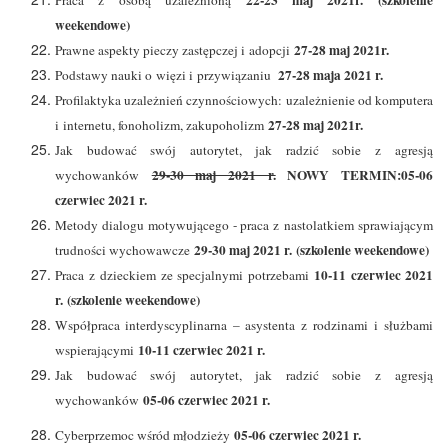
22-23 maj 2021r. (szkolenie
Praca z osobą uzależnioną
weekendowe)
27-28 maj 2021r.
Prawne aspekty pieczy zastępczej i adopcji
27-28 maja 2021 r.
Podstawy nauki o więzi i przywiązaniu
Profilaktyka uzależnień czynnościowych: uzależnienie od komputera
27-28 maj 2021r.
i internetu, fonoholizm, zakupoholizm
Jak budować swój autorytet, jak radzić sobie z agresją
29-30 maj 2021 r.
NOWY TERMIN:05-06
wychowanków
czerwiec 2021 r.
Metody dialogu motywującego - praca z nastolatkiem sprawiającym
29-30 maj 2021 r. (szkolenie weekendowe)
trudności wychowawcze
10-11 czerwiec 2021
Praca z dzieckiem ze specjalnymi potrzebami
r. (szkolenie weekendowe)
Współpraca interdyscyplinarna – asystenta z rodzinami i służbami
10-11 czerwiec 2021 r.
wspierającymi
Jak budować swój autorytet, jak radzić sobie z agresją
05-06 czerwiec 2021 r.
wychowanków
05-06 czerwiec 2021 r.
Cyberprzemoc wśród młodzieży