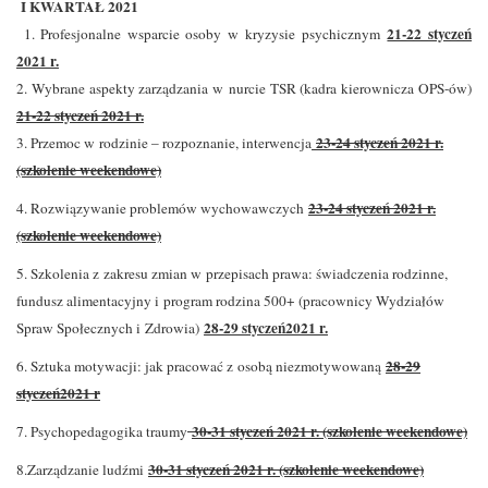
I KWARTAŁ 2021
21-22 styczeń
1. Profesjonalne wsparcie osoby w kryzysie psychicznym
2021 r.
2. Wybrane aspekty zarządzania w nurcie TSR (kadra kierownicza OPS-ów)
21-22 styczeń 2021 r.
23-24 styczeń 2021 r.
3. Przemoc w rodzinie – rozpoznanie, interwencja
(szkolenie weekendowe)
23-24 styczeń 2021 r.
4. Rozwiązywanie problemów wychowawczych
(szkolenie weekendowe)
5. Szkolenia z zakresu zmian w przepisach prawa: świadczenia rodzinne,
fundusz alimentacyjny i program rodzina 500+ (pracownicy Wydziałów
28-29 styczeń2021 r.
Spraw Społecznych i Zdrowia)
28-29
6. Sztuka motywacji: jak pracować z osobą niezmotywowaną
styczeń2021 r
30-31 styczeń 2021 r. (szkolenie weekendowe)
7. Psychopedagogika traumy
30-31 styczeń 2021 r. (szkolenie weekendowe)
8.Zarządzanie ludźmi