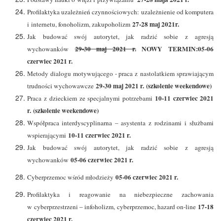
Profilaktyka uzależnień czynnościowych: uzależnienie od komputera
27-28 maj 2021r.
i internetu, fonoholizm, zakupoholizm
Jak budować swój autorytet, jak radzić sobie z agresją
29-30 maj 2021 r.
NOWY TERMIN:05-06
wychowanków
czerwiec 2021 r.
Metody dialogu motywującego - praca z nastolatkiem sprawiającym
29-30 maj 2021 r. (szkolenie weekendowe)
trudności wychowawcze
10-11 czerwiec 2021
Praca z dzieckiem ze specjalnymi potrzebami
r. (szkolenie weekendowe)
Współpraca interdyscyplinarna – asystenta z rodzinami i służbami
10-11 czerwiec 2021 r.
wspierającymi
Jak budować swój autorytet, jak radzić sobie z agresją
05-06 czerwiec 2021 r.
wychowanków
05-06 czerwiec 2021 r.
Cyberprzemoc wśród młodzieży
Profilaktyka i reagowanie na niebezpieczne zachowania
17-18
w cyberprzestrzeni – infoholizm, cyberprzemoc, hazard on-line
czerwiec 2021 r.