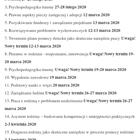
.
27-28 lutego 2020
3
Psychopedagogika traumy
12 marca 2020
4. Prawne aspekty pieczy zastępczej i adopcji
13 marca 2020
5. Pozyskiwanie funduszy i zarządzanie projektami
12-13 marca 2020
6. Rozwiązywanie problemów wychowawczych
Uwaga!
7. Tworzenie planu pomocy dziecku jako skuteczne narzędzie pracy
Nowy termin 12-13 marca 2020
Uwaga! Nowy termin 19-
8. Przemoc w rodzinie - rozpoznanie, interwencja
20 marca 2020
Uwaga! Nowy termin 19-20 marca 2020
9. Psychopedagogika traumy
19 marca 2020
10. Wypalenie zawodowe
20 marca 2020
11. Podstawy nauki o więzi
Uwaga! Nowy termin 26-27 marca 2020
12. Zarządzanie ludźmi
Uwaga! Nowy termin
26-27
13. Praca z rodziną z problemem uzależnienia
marca 2020
14. Asystent rodziny – budowanie kompetencji i umiejętności praktycznych
2-3 kwietnia 2020
15. Diagnoza rodziny jako skuteczne narzędzie w procesie pomocy rodzinie
2-3 kwietnia 2020