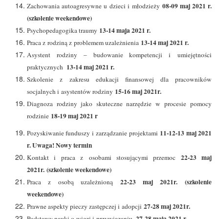
08-09 maj 2021 r.
Zachowania autoagresywne u dzieci i młodzieży
(szkolenie weekendowe)
13-14 maja 2021 r.
Psychopedagogika traumy
13-14 maj 2021 r.
Praca z rodziną z problemem uzależnienia
Asystent rodziny – budowanie kompetencji i umiejętności
13-14 maj 2021 r.
praktycznych
Szkolenie z zakresu edukacji finansowej dla pracowników
15-16 maj 2021r.
socjalnych i asystentów rodziny
Diagnoza rodziny jako skuteczne narzędzie w procesie pomocy
18-19 maj 2021 r
rodzinie
11-12-13 maj 2021
Pozyskiwanie funduszy i zarządzanie projektami
r. Uwaga! Nowy termin
22-23 maj
Kontakt i praca z osobami stosującymi przemoc
2021r. (szkolenie weekendowe)
22-23 maj 2021r. (szkolenie
Praca z osobą uzależnioną
weekendowe)
27-28 maj 2021r.
Prawne aspekty pieczy zastępczej i adopcji
27-28 maja 2021 r.
Podstawy nauki o więzi i przywiązaniu