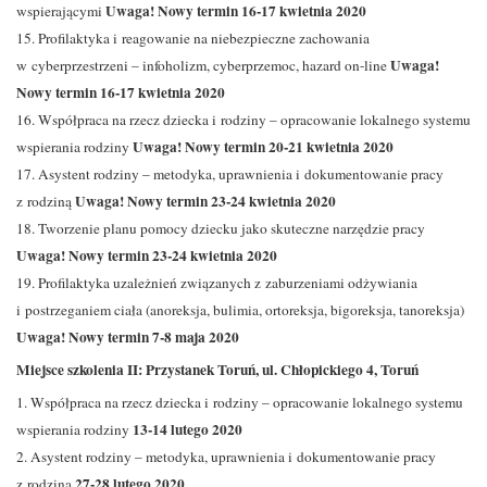
Uwaga! Nowy termin 16-17 kwietnia 2020
wspierającymi
15. Profilaktyka i reagowanie na niebezpieczne zachowania
Uwaga!
w cyberprzestrzeni – infoholizm, cyberprzemoc, hazard on-line
Nowy termin 16-17 kwietnia 2020
16. Współpraca na rzecz dziecka i rodziny – opracowanie lokalnego systemu
Uwaga! Nowy termin 20-21 kwietnia 2020
wspierania rodziny
17. Asystent rodziny – metodyka, uprawnienia i dokumentowanie pracy
Uwaga! Nowy termin 23-24 kwietnia 2020
z rodziną
18. Tworzenie planu pomocy dziecku jako skuteczne narzędzie pracy
Uwaga! Nowy termin 23-24 kwietnia 2020
19. Profilaktyka uzależnień związanych z zaburzeniami odżywiania
i postrzeganiem ciała (anoreksja, bulimia, ortoreksja, bigoreksja, tanoreksja)
Uwaga! Nowy termin
7-8 maja 2020
Miejsce szkolenia II: Przystanek Toruń, ul. Chłopickiego 4, Toruń
1. Współpraca na rzecz dziecka i rodziny – opracowanie lokalnego systemu
13-14 lutego 2020
wspierania rodziny
2. Asystent rodziny – metodyka, uprawnienia i dokumentowanie pracy
27-28 lutego 2020
z rodziną