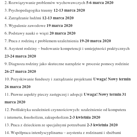
5-6 marca 2020
2. Rozwiązywanie problemów wychowawczych
12-13 marca 2020
3. Psychopedagogika traumy
12-13 marca 2020
4. Zarządzanie ludźmi
19 marca 2020
5. Wypalenie zawodowe
20 marca 2020
6. Podstawy nauki o więzi
19-20 marca 2020
7. Praca z rodziną z problemem uzależnienia
8. Asystent rodziny – budowanie kompetencji i umiejętności praktycznych
23-24 marca 2020
9. Diagnoza rodziny jako skuteczne narzędzie w procesie pomocy rodzinie
26-27 marca 2020
Uwaga! Nowy termin
10. Pozyskiwanie funduszy i zarządzanie projektami
26 marca 2020
Uwaga! Nowy termin 31
11. Prawne aspekty pieczy zastępczej i adopcji
marca 2020
12. Profilaktyka uzależnień czynnościowych: uzależnienie od komputera
2-3 kwietnia 2020
i internetu, fonoholizm, zakupoholizm
2-3 kwietnia 2020
13. Praca z dzieckiem ze specjalnymi potrzebami
14. Współpraca interdyscyplinarna – asystenta z rodzinami i służbami