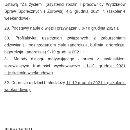
Ustawą "Za życiem" (asystenci rodzin i pracownicy Wydziałów
Spraw Społecznych i Zdrowia)
4-5 grudnia 2021 r. (szkolenie
weekendowe)
29.
Podstawy nauki o więzi i przywiązaniu
9-10 grudnia 2021 r.
30. Profilaktyka uzależnień związanych z zaburzeniami
odżywiania i postrzeganiem ciała (anoreksja, bulimia, ortoreksja,
bigoreksja, tanoreksja)
9-10 grudnia 2021 r.
31.
Metody dialogu motywującego - praca z nastolatkiem
sprawiającym trudności wychowawcze
11-12 grudnia 2021
r.
(
szkolenie weekendowe)
32.
Depresja u dzieci i młodzieży
11-12 grudnia 2021 r. (
szkolenie
weekendowe).
III Kwartał 2021